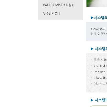
WATER-MIST소화설비
누수감지설비
▶시스템의
화재시 방사노
하며, 친환경
▶ 시스템
물을 사용
가연성액체화
Prinkl
전역방출방
전기부도체
▶ 시스템의