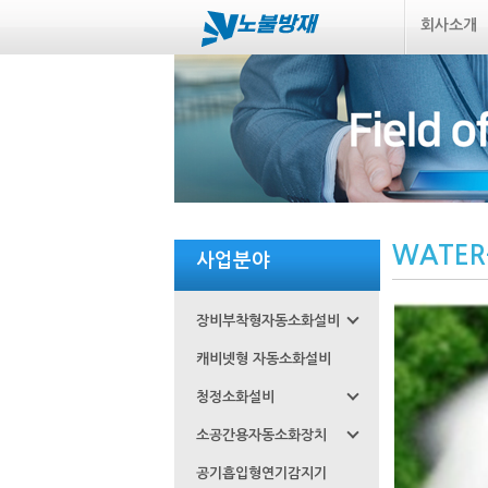
회사소개
WATER
사업분야
장비부착형자동소화설비
캐비넷형 자동소화설비
청정소화설비
소공간용자동소화장치
공기흡입형연기감지기