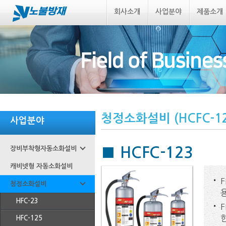
회사소개
사업분야
제품소개
청정소화설비 (HCFC-12
사업분야
■ HCFC-123
장비부착형자동소화설비
캐비넷형 자동소화설비
F
청정소화설비
HFC-23
HFC-125