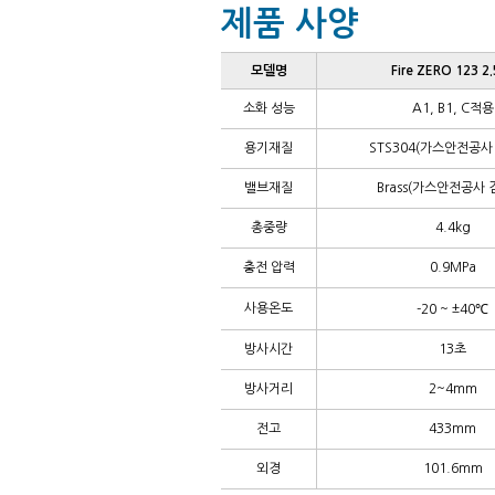
제품 사양
모델명
Fire ZERO 123 2.
소화 성능
A1, B1, C적용
용기재질
STS304(가스안전공사
밸브재질
Brass(가스안전공사 
총중량
4.4kg
충전 압력
0.9MPa
사용온도
-20 ~ ±40℃
방사시간
13초
방사거리
2~4mm
전고
433mm
외경
101.6mm