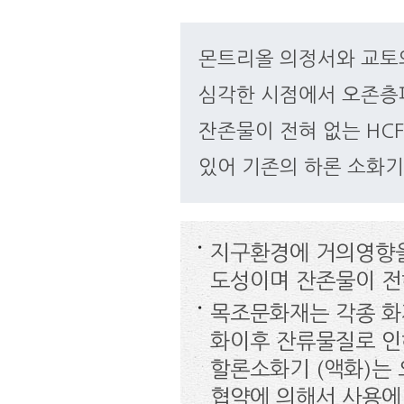
몬트리올 의정서와 교토
심각한 시점에서 오존층파
잔존물이 전혀 없는 HC
있어 기존의 하론 소화기
지구환경에 거의영향을
도성이며 잔존물이 전
목조문화재는 각종 화
화이후 잔류물질로 인해
할론소화기 (액화)는 
협약에 의해서 사용에