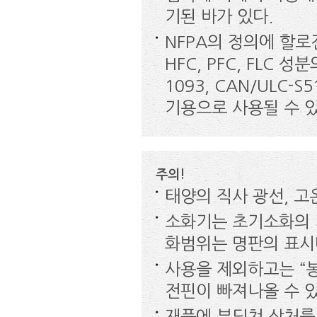
기된 바가 있다.
NFPA의 정의에 할로
HFC, PFC, FLC
1093, CAN/ULC
기용으로 사용될 수 있
주의!
태양의 직사 광선, 고
소화기는 초기소화의 
화범위는 명판의 표시
사용을 제외하고는 “봉
전핀이 빠져나올 수 있
재품에 부딪쳐 상처를 